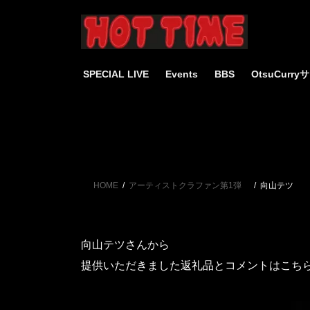
コ
ナ
ン
ビ
テ
ゲ
ン
ー
ツ
シ
SPECIAL LIVE
Events
BBS
OtsuCurr
へ
ョ
ス
ン
キ
に
ッ
移
プ
動
HOME
アーティストクラファン第1弾
向山テツ
向山テツさんから
提供いただきました返礼品とコメントはこち