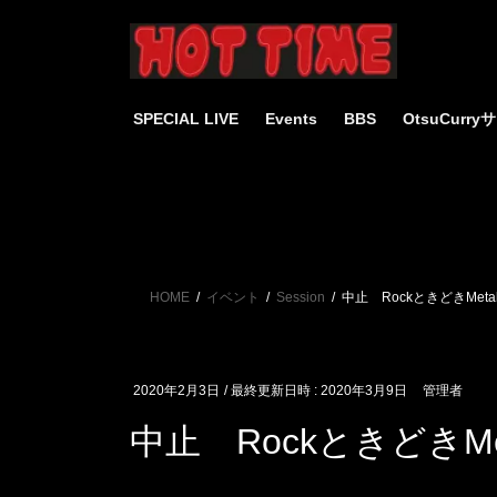
コ
ナ
ン
ビ
テ
ゲ
ン
ー
ツ
シ
SPECIAL LIVE
Events
BBS
OtsuCurr
へ
ョ
ス
ン
キ
に
ッ
移
プ
動
HOME
イベント
Session
中止 RockときどきMet
2020年2月3日
/ 最終更新日時 :
2020年3月9日
管理者
中止 RockときどきM