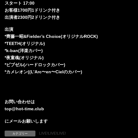
スタート 17:00
お客様1700円1ドリンク付き
出演者2300円2ドリンク付き
出演
*齊藤一昭&Fielder’s Choice(オリジナルROCK)
*TEETH(オリジナル)
*k-ban(洋楽カバー)
*夜童魂(オリジナル)
*ビブゼル(ハードロックカバー)
*カメレオン((L’Arc〜en〜Cielのカバー)
お問い合わせは
top
@hot-time.club
にメールお願いします
LIVE!LIVE!LIVE!
カテゴリー