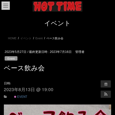
コ
ナ
ン
ビ
テ
ゲ
ン
ー
イベント
ツ
シ
へ
ョ
ス
ン
HOME
イベント
Event
ベース飲み会
キ
に
ッ
移
プ
動
2023年5月27日
/ 最終更新日時 :
2023年7月16日
管理者
Event
ベース飲み会
日時:
2023年8月13日 @ 19:00
EVENT