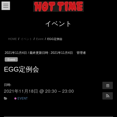
コ
ナ
ン
ビ
テ
ゲ
ン
ー
イベント
ツ
シ
へ
ョ
ス
ン
HOME
イベント
Event
EGG定例会
キ
に
ッ
移
プ
動
2021年11月4日
/ 最終更新日時 :
2021年11月4日
管理者
Event
EGG定例会
日時:
2021年11月18日 @ 20:30 – 23:00
EVENT