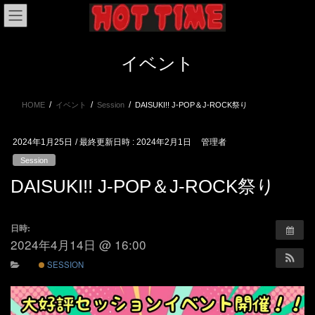
コ
ナ
ン
ビ
テ
ゲ
ン
ー
イベント
ツ
シ
へ
ョ
ス
ン
HOME
イベント
Session
DAISUKI!! J-POP＆J-ROCK祭り
キ
に
ッ
移
プ
動
2024年1月25日
/ 最終更新日時 :
2024年2月1日
管理者
Session
DAISUKI!! J-POP＆J-ROCK祭り
日時:
2024年4月14日 @ 16:00
SESSION