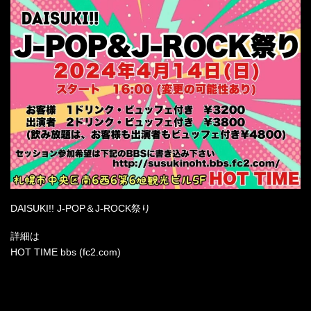
DAISUKI!! J-POP＆J-ROCK祭り
詳細は
HOT TIME bbs (fc2.com)