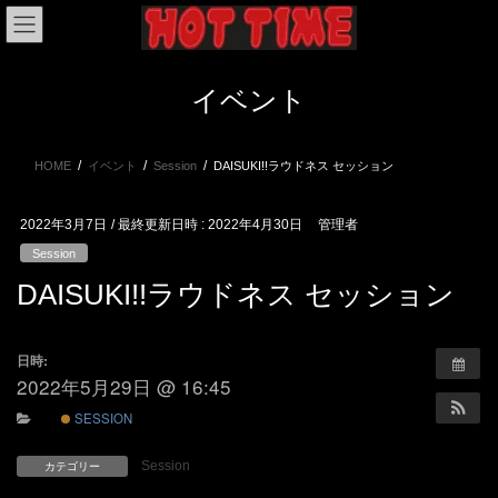
コ
ナ
ン
ビ
テ
ゲ
ン
ー
イベント
ツ
シ
へ
ョ
ス
ン
HOME
イベント
Session
DAISUKI!!ラウドネス セッション
キ
に
ッ
移
プ
動
2022年3月7日
/ 最終更新日時 :
2022年4月30日
管理者
Session
DAISUKI!!ラウドネス セッション
日時:
2022年5月29日 @ 16:45
SESSION
Session
カテゴリー