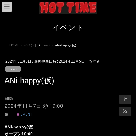
コ
ナ
ン
ビ
テ
ゲ
ン
ー
イベント
ツ
シ
へ
ョ
ス
ン
HOME
イベント
Event
ANi-happy(仮)
キ
に
ッ
移
プ
動
2024年11月5日
/ 最終更新日時 :
2024年11月5日
管理者
Event
ANi-happy(仮)
日時:
2024年11月7日 @ 19:00
EVENT
ANi-happy(仮)
オープン19:00