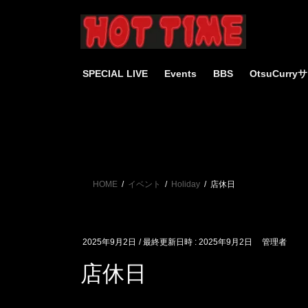
コ
ナ
ン
ビ
テ
ゲ
ン
ー
ツ
シ
SPECIAL LIVE
Events
BBS
OtsuCurr
へ
ョ
ス
ン
キ
に
ッ
移
プ
動
HOME
イベント
Holiday
店休日
2025年9月2日
/ 最終更新日時 :
2025年9月2日
管理者
店休日