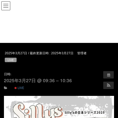
コ
ナ
ン
ビ
テ
ゲ
ン
ー
イベント
ツ
シ
へ
ョ
ス
ン
HOME
イベント
LIVE
キ
に
ッ
移
プ
動
2025年3月27日
/ 最終更新日時 :
2025年3月27日
管理者
LIVE
日時:
2025年3月27日 @ 09:36 – 10:36
LIVE