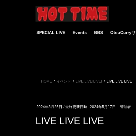
コ
ナ
ン
ビ
テ
ゲ
ン
ー
ツ
シ
SPECIAL LIVE
Events
BBS
OtsuCurr
へ
ョ
ス
ン
キ
に
ッ
移
プ
動
HOME
イベント
LIVE!LIVE!LIVE!
LIVE LIVE LIVE
2024年3月25日
/ 最終更新日時 :
2024年5月17日
管理者
LIVE LIVE LIVE