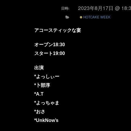
2023年8月17日 @ 18:
日時:
HOTCAKE WEEK
アコースティックな宴
オープン18:30
スタート19:0
0
出演
*よっしぃー
*卜部淳
*A.T
*よっちゃま
*おさ
*UnkNow’s