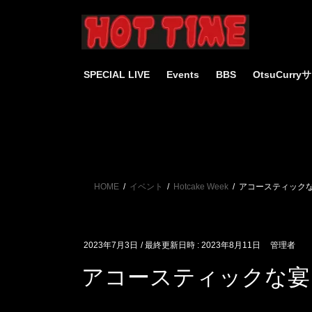
コ
ナ
ン
ビ
テ
ゲ
ン
ー
ツ
シ
SPECIAL LIVE
Events
BBS
OtsuCurr
へ
ョ
ス
ン
キ
に
ッ
移
プ
動
HOME
イベント
Hotcake Week
アコースティック
2023年7月3日
/ 最終更新日時 :
2023年8月11日
管理者
アコースティックな宴