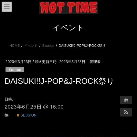
コ
ナ
ン
ビ
テ
ゲ
ン
ー
イベント
ツ
シ
へ
ョ
ス
ン
HOME
イベント
Session
DAISUKI!!J-POP&J-ROCK祭り
キ
に
ッ
移
プ
動
2023年3月23日
/ 最終更新日時 :
2023年3月23日
管理者
Session
DAISUKI!!J-POP&J-ROCK祭り
日時:
2023年6月25日 @ 16:00
SESSION