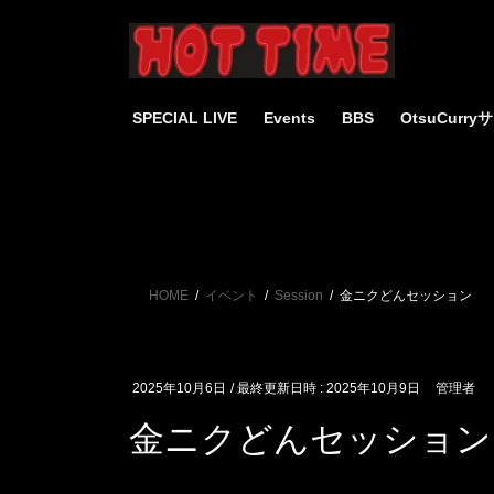
コ
ナ
ン
ビ
テ
ゲ
ン
ー
ツ
シ
SPECIAL LIVE
Events
BBS
OtsuCurr
へ
ョ
ス
ン
キ
に
ッ
移
プ
動
HOME
イベント
Session
金ニクどんセッション
2025年10月6日
/ 最終更新日時 :
2025年10月9日
管理者
金ニクどんセッション