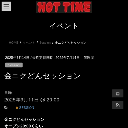
コ
ナ
ン
ビ
テ
ゲ
ン
ー
イベント
ツ
シ
へ
ョ
ス
ン
HOME
イベント
Session
金ニクどんセッション
キ
に
ッ
移
プ
動
2025年7月14日
/ 最終更新日時 :
2025年7月14日
管理者
Session
金ニクどんセッション
日時:
2025年9月11日 @ 20:00
SESSION
金ニクどんセッション
オープン20:00くらい