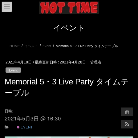
コ
ナ
ン
ビ
テ
ゲ
ン
ー
イベント
ツ
シ
へ
ョ
ス
ン
HOME
イベント
Event
Memorial 5・3 Live Party タイムテーブル
キ
に
ッ
移
プ
動
2021年4月18日
/ 最終更新日時 :
2021年4月28日
管理者
Event
Memorial 5・3 Live Party タイムテ
ーブル
日時:
2021年5月3日 @ 16:30
EVENT