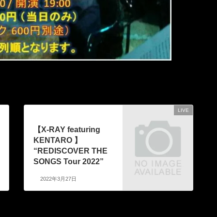
LIVE
次の記事
【X-RAY featuring
KENTARO 】
“REDISCOVER THE
SONGS Tour 2022”
2022年3月27日