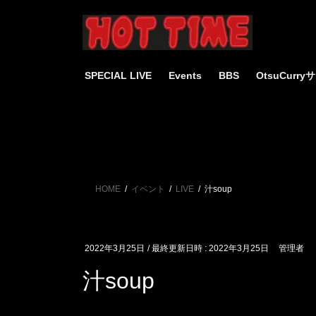
コ
ナ
ン
ビ
テ
ゲ
ン
ー
ツ
シ
SPECIAL LIVE
Events
BBS
OtsuCurr
へ
ョ
ス
ン
キ
に
ッ
移
プ
動
HOME
イベント
LIVE
汁soup
2022年3月25日
/ 最終更新日時 :
2022年3月25日
管理者
汁soup