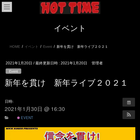
コ
ナ
ン
ビ
テ
ゲ
ン
ー
イベント
ツ
シ
へ
ョ
ス
ン
HOME
イベント
Event
新年を貫け 新年ライブ２０２１
キ
に
ッ
移
プ
動
2021年1月20日
/ 最終更新日時 :
2021年1月20日
管理者
Event
新年を貫け 新年ライブ２０２１
日時:
2021年1月30日 @ 16:30
EVENT