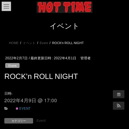
コ
ナ
ン
ビ
テ
ゲ
ン
ー
イベント
ツ
シ
へ
ョ
ス
ン
HOME
イベント
Event
ROCK’n ROLL NIGHT
キ
に
ッ
移
プ
動
2022年2月7日
/ 最終更新日時 :
2022年4月1日
管理者
Event
ROCK’n ROLL NIGHT
日時:
2022年4月9日 @ 17:00
EVENT
Event
カテゴリー