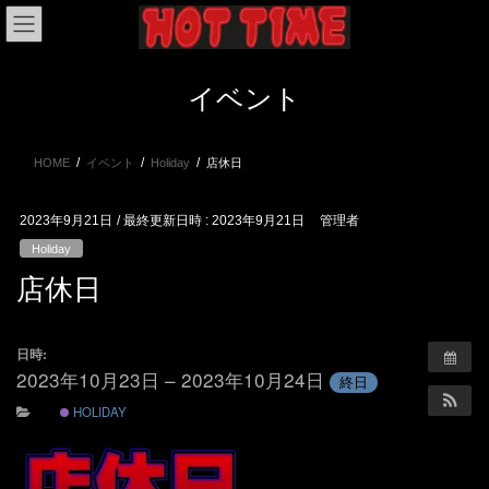
コ
ナ
ン
ビ
テ
ゲ
ン
ー
イベント
ツ
シ
へ
ョ
ス
ン
HOME
イベント
Holiday
店休日
キ
に
ッ
移
プ
動
2023年9月21日
/ 最終更新日時 :
2023年9月21日
管理者
Holiday
店休日
日時:
2023年10月23日 – 2023年10月24日
終日
HOLIDAY