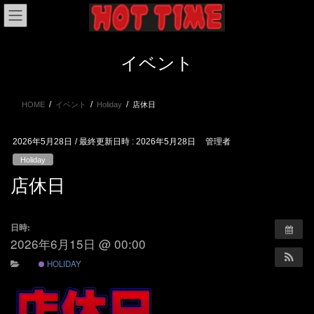
コ
ナ
ン
ビ
テ
ゲ
ン
ー
イベント
ツ
シ
へ
ョ
ス
ン
HOME
イベント
Holiday
店休日
キ
に
ッ
移
プ
動
2026年5月28日
/ 最終更新日時 :
2026年5月28日
管理者
Holiday
店休日
日時:
2026年6月15日 @ 00:00
HOLIDAY