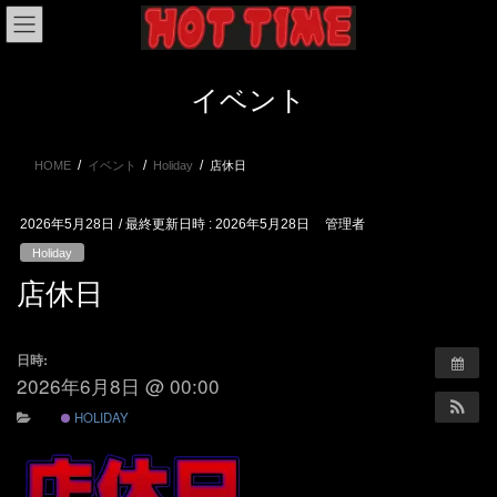
コ
ナ
ン
ビ
テ
ゲ
ン
ー
イベント
ツ
シ
へ
ョ
ス
ン
HOME
イベント
Holiday
店休日
キ
に
ッ
移
プ
動
2026年5月28日
/ 最終更新日時 :
2026年5月28日
管理者
Holiday
店休日
日時:
2026年6月8日 @ 00:00
HOLIDAY