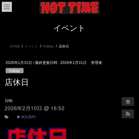
コ
ナ
ン
ビ
テ
ゲ
ン
ー
イベント
ツ
シ
へ
ョ
ス
ン
HOME
イベント
Holiday
店休日
キ
に
ッ
移
プ
動
2026年1月31日
/ 最終更新日時 :
2026年1月31日
管理者
Holiday
店休日
日時:
2026年2月10日 @ 16:52
HOLIDAY