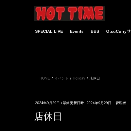
コ
ナ
ン
ビ
テ
ゲ
ン
ー
ツ
シ
SPECIAL LIVE
Events
BBS
OtsuCurr
へ
ョ
ス
ン
キ
に
ッ
移
プ
動
HOME
イベント
Holiday
店休日
2024年9月29日
/ 最終更新日時 :
2024年9月29日
管理者
店休日