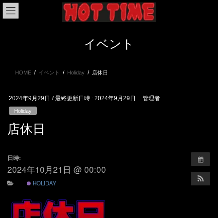
コ
ナ
ン
ビ
テ
ゲ
ン
ー
イベント
ツ
シ
へ
ョ
ス
ン
HOME
イベント
Holiday
店休日
キ
に
ッ
移
プ
動
2024年9月29日
/ 最終更新日時 :
2024年9月29日
管理者
Holiday
店休日
日時:
2024年10月21日 @ 00:00
HOLIDAY