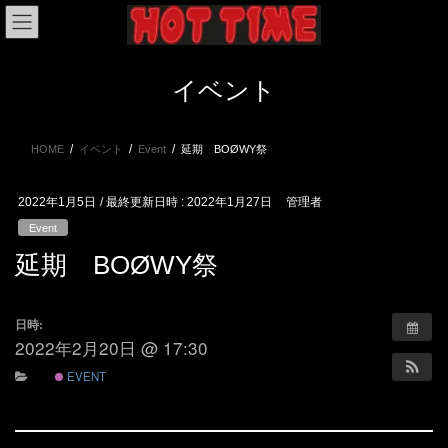
コ
ナ
ン
ビ
テ
ゲ
ン
ー
イベント
ツ
シ
へ
ョ
ス
ン
HOME
イベント
Event
延期 BOØWY祭
キ
に
ッ
移
プ
動
2022年1月5日
/ 最終更新日時 :
2022年1月27日
管理者
Event
延期 BOØWY祭
日時:
2022年2月20日 @ 17:30
EVENT