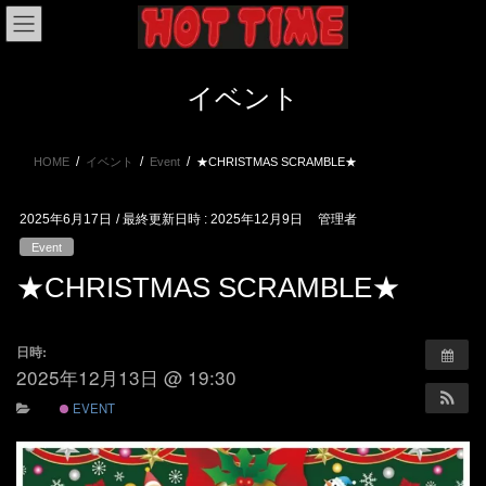
コ
ナ
ン
ビ
テ
ゲ
ン
ー
イベント
ツ
シ
へ
ョ
ス
ン
HOME
イベント
Event
★CHRISTMAS SCRAMBLE★
キ
に
ッ
移
プ
動
2025年6月17日
/ 最終更新日時 :
2025年12月9日
管理者
Event
★CHRISTMAS SCRAMBLE★
日時:
2025年12月13日 @ 19:30
EVENT