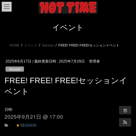
コ
ナ
ン
ビ
テ
ゲ
ン
ー
イベント
ツ
シ
へ
ョ
ス
ン
HOME
イベント
Session
FREE! FREE! FREE!セッションイベント
キ
に
ッ
移
プ
動
2025年6月17日
/ 最終更新日時 :
2025年7月29日
管理者
Session
FREE! FREE! FREE!セッションイ
ベント
日時:
2025年9月21日 @ 17:00
SESSION