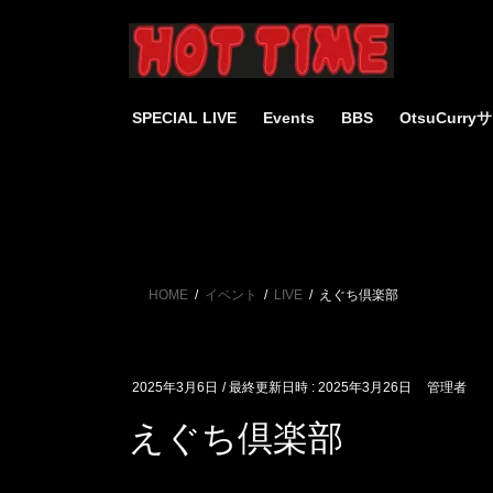
コ
ナ
ン
ビ
テ
ゲ
ン
ー
ツ
シ
SPECIAL LIVE
Events
BBS
OtsuCurr
へ
ョ
ス
ン
キ
に
ッ
移
プ
動
HOME
イベント
LIVE
えぐち倶楽部
2025年3月6日
/ 最終更新日時 :
2025年3月26日
管理者
えぐち倶楽部